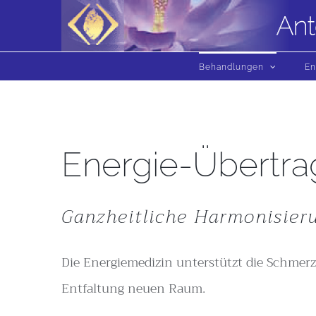
Zum
Inhalt
springen
Behandlungen
En
Energie-Übertr
Ganzheitliche Harmonisieru
Die Energiemedizin unterstützt die Schmerzth
Entfaltung neuen Raum.