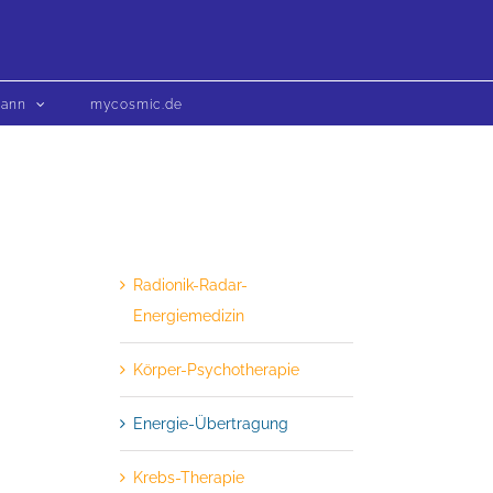
mann
mycosmic.de
Radionik-Radar-
Energiemedizin
Körper-Psychotherapie
Energie-Übertragung
Krebs-Therapie