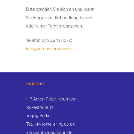
Bitte wenden Sie sich an uns, wenn
Sie Fragen zur Behandlung haben
oder einen Termin wünschen.
Telefon 030 44 71 86 65
info@antonneumann.de
KONTAKT
HP Anton Peter Neumann
Rykestraße 17
10405 Berlin
Tel. +49 (0)30 44 71 86 65
info@antonneumann.de