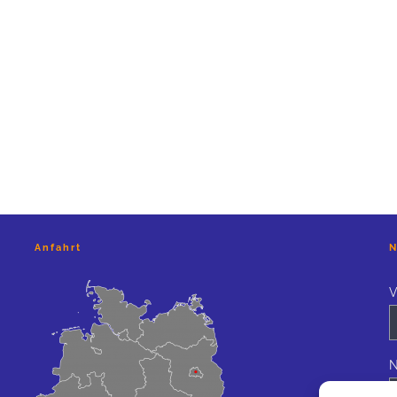
Anfahrt
N
V
N