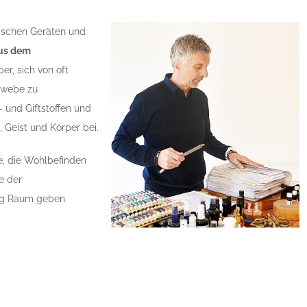
nischen Geräten und
aus dem
er, sich von oft
ewebe zu
- und Giftstoffen und
 Geist und Körper bei.
, die Wohlbefinden
e der
ung Raum geben.